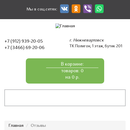
Перейти
к
Мы в соц.сетях:
основному
содержанию
г. Нижневартовск
+7 (912) 939-20-05
ТК Полигон, 1 этаж, бутик 201
+7 (3466) 69-20-06
В корзине:
товаров: 0
на 0 р.
Главная
Отзывы