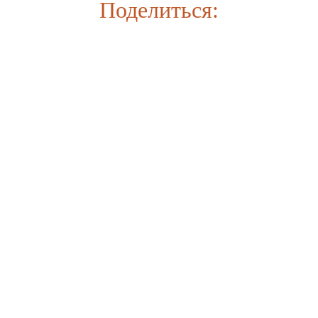
Поделиться:
Информация
Каталог
Главная
Кухни
О компании
Модульные детские
Где купить
Мебель для гостиной
Доставка
Мебель для детской
Отзывы
Мебель для спальни
Онлайн расчет кухни
Компьютерные столы
Контакты
Прихожие
Оплата
Цоколь для кухни
пластиковый
Стеновые панели
Столы и стулья
Журнальные столы