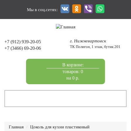
Перейти
к
Мы в соц.сетях:
основному
содержанию
г. Нижневартовск
+7 (912) 939-20-05
ТК Полигон, 1 этаж, бутик 201
+7 (3466) 69-20-06
В корзине:
товаров: 0
на 0 р.
Главная
Цоколь для кухни пластиковый