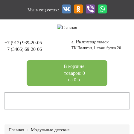
Перейти
к
Мы в соц.сетях:
основному
содержанию
г. Нижневартовск
+7 (912) 939-20-05
ТК Полигон, 1 этаж, бутик 201
+7 (3466) 69-20-06
В корзине:
товаров: 0
на 0 р.
Главная
Модульные детские