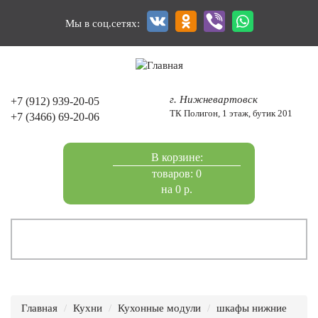
Перейти
к
Мы в соц.сетях:
основному
содержанию
г. Нижневартовск
+7 (912) 939-20-05
ТК Полигон, 1 этаж, бутик 201
+7 (3466) 69-20-06
В корзине:
товаров: 0
на 0 р.
Главная
Кухни
Кухонные модули
шкафы нижние