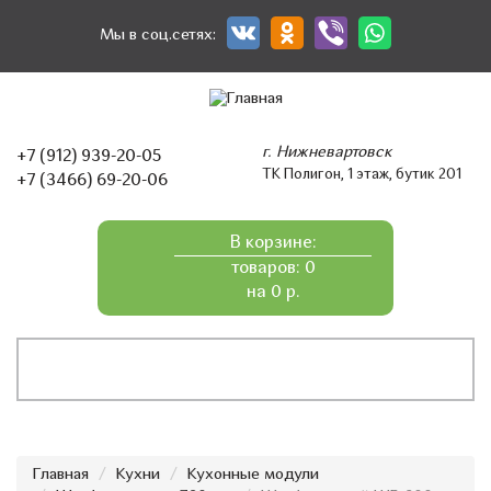
Перейти
к
Мы в соц.сетях:
основному
содержанию
г. Нижневартовск
+7 (912) 939-20-05
ТК Полигон, 1 этаж, бутик 201
+7 (3466) 69-20-06
В корзине:
товаров: 0
на 0 р.
Главная
Кухни
Кухонные модули